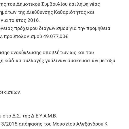
σης του Δημοτικού Συμβουλίου και λήψη νέας
ημάτων της Διεύθυνσης Καθαριότητας και
για το έτος 2016.
γειας πρόχειρου διαγωνισμού για την προμήθεια
, προϋπολογισμού 49.077,00€
ασης ανακύκλωσης αποβλήτων ως και του
ξη κώδικα συλλογής γυάλινων συσκευασιών μεταξύ
οικίσκων.
στο Δ.Σ. της Δ.Ε.Υ.Α.Μ.Β.
 13/2015 απόφασης του Μουσείου Αλεξάνδρου Κ.