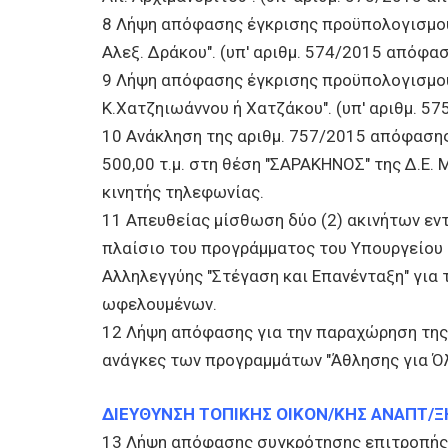
8 Λήψη απόφασης έγκρισης προϋπολογισμο
Αλεξ. Δράκου". (υπ' αριθμ. 574/2015 απόφασ
9 Λήψη απόφασης έγκρισης προϋπολογισμού
Κ.Χατζηιωάννου ή Χατζάκου". (υπ' αριθμ. 5
10 Ανάκληση της αριθμ. 757/2015 απόφασης
500,00 τ.μ. στη θέση "ΣΑΡΑΚΗΝΟΣ" της Δ.Ε.
κινητής τηλεφωνίας.
11 Απευθείας μίσθωση δύο (2) ακινήτων εν
πλαίσιο του προγράμματος του Υπουργείου 
Αλληλεγγύης "Στέγαση και Επανένταξη" για
ωφελουμένων.
12 Λήψη απόφασης για την παραχώρηση της 
ανάγκες των προγραμμάτων "Άθλησης για Όλ
ΔΙΕΥΘΥΝΣΗ ΤΟΠΙΚΗΣ ΟΙΚΟΝ/ΚΗΣ ΑΝΑΠΤ/Ξ
13 Λήψη απόφασης συγκρότησης επιτροπής