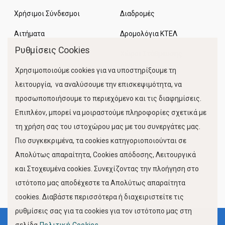
Χρήσιμοι Σύνδεσμοι
Διαδρομές
Αιτήματα
Δρομολόγια ΚΤΕΛ
Ρυθμίσεις Cookies
Χώροι Στάθμευσης
Χρησιμοποιούμε cookies για να υποστηρίξουμε τη
Κίνηση Λιμένος
λειτουργία, να αναλύσουμε την επισκεψιμότητα, να
προσωποποιήσουμε το περιεχόμενο και τις διαφημίσεις.
Επιπλέον, μπορεί να μοιραστούμε πληροφορίες σχετικά με
τη χρήση σας του ιστοχώρου μας με του συνεργάτες μας.
Πιο συγκεκριμένα, τα cookies κατηγοριοποιούνται σε
Απολύτως απαραίτητα, Cookies απόδοσης, Λειτουργικά
και Στοχευμένα cookies. Συνεχίζοντας την πλοήγηση στο
FOLLOW US
ιστότοπο μας αποδέχεστε τα Απολύτως απαραίτητα
cookies. Διαβάστε περισσότερα ή διαχειριστείτε τις
ρυθμίσεις σας για τα cookies για τον ιστότοπο μας στη