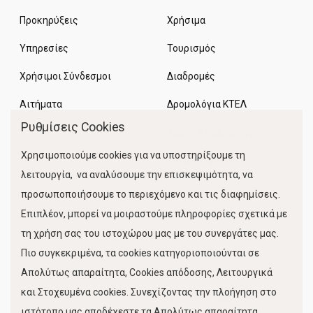
Προκηρύξεις
Χρήσιμα
Υπηρεσίες
Τουρισμός
Χρήσιμοι Σύνδεσμοι
Διαδρομές
Αιτήματα
Δρομολόγια ΚΤΕΛ
Ρυθμίσεις Cookies
Χώροι Στάθμευσης
Χρησιμοποιούμε cookies για να υποστηρίξουμε τη
Κίνηση Λιμένος
λειτουργία, να αναλύσουμε την επισκεψιμότητα, να
προσωποποιήσουμε το περιεχόμενο και τις διαφημίσεις.
Επιπλέον, μπορεί να μοιραστούμε πληροφορίες σχετικά με
τη χρήση σας του ιστοχώρου μας με του συνεργάτες μας.
Πιο συγκεκριμένα, τα cookies κατηγοριοποιούνται σε
Απολύτως απαραίτητα, Cookies απόδοσης, Λειτουργικά
και Στοχευμένα cookies. Συνεχίζοντας την πλοήγηση στο
FOLLOW US
ιστότοπο μας αποδέχεστε τα Απολύτως απαραίτητα