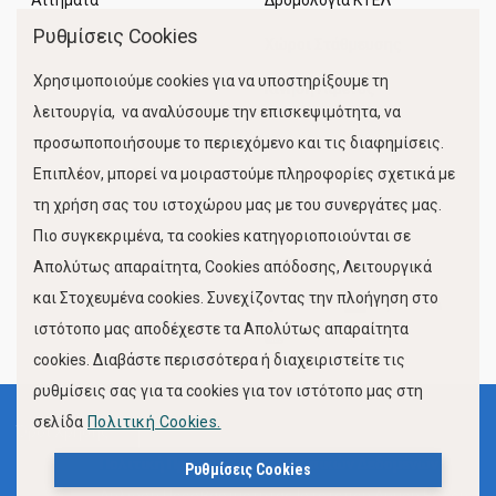
Αιτήματα
Δρομολόγια ΚΤΕΛ
Ρυθμίσεις Cookies
Χώροι Στάθμευσης
Χρησιμοποιούμε cookies για να υποστηρίξουμε τη
Κίνηση Λιμένος
λειτουργία, να αναλύσουμε την επισκεψιμότητα, να
προσωποποιήσουμε το περιεχόμενο και τις διαφημίσεις.
Επιπλέον, μπορεί να μοιραστούμε πληροφορίες σχετικά με
τη χρήση σας του ιστοχώρου μας με του συνεργάτες μας.
Πιο συγκεκριμένα, τα cookies κατηγοριοποιούνται σε
Απολύτως απαραίτητα, Cookies απόδοσης, Λειτουργικά
και Στοχευμένα cookies. Συνεχίζοντας την πλοήγηση στο
FOLLOW US
ιστότοπο μας αποδέχεστε τα Απολύτως απαραίτητα
cookies. Διαβάστε περισσότερα ή διαχειριστείτε τις
ρυθμίσεις σας για τα cookies για τον ιστότοπο μας στη
σελίδα
Πολιτική Cookies.
Όροι Χρήσης
Πολιτική Προστασίας Προσωπικών Δεδομένων
Ρυθμίσεις Cookies