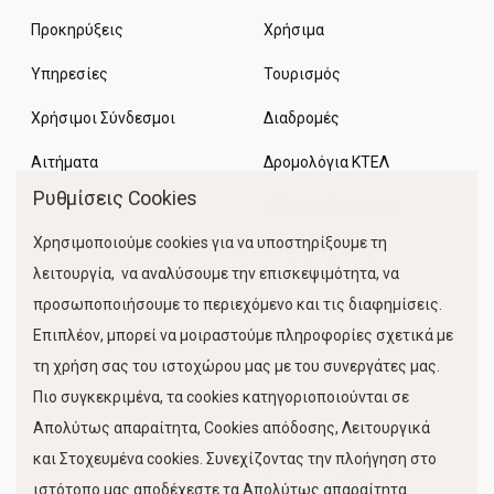
Προκηρύξεις
Χρήσιμα
Υπηρεσίες
Τουρισμός
Χρήσιμοι Σύνδεσμοι
Διαδρομές
Αιτήματα
Δρομολόγια ΚΤΕΛ
Ρυθμίσεις Cookies
Χώροι Στάθμευσης
Χρησιμοποιούμε cookies για να υποστηρίξουμε τη
Κίνηση Λιμένος
λειτουργία, να αναλύσουμε την επισκεψιμότητα, να
προσωποποιήσουμε το περιεχόμενο και τις διαφημίσεις.
Επιπλέον, μπορεί να μοιραστούμε πληροφορίες σχετικά με
τη χρήση σας του ιστοχώρου μας με του συνεργάτες μας.
Πιο συγκεκριμένα, τα cookies κατηγοριοποιούνται σε
Απολύτως απαραίτητα, Cookies απόδοσης, Λειτουργικά
και Στοχευμένα cookies. Συνεχίζοντας την πλοήγηση στο
FOLLOW US
ιστότοπο μας αποδέχεστε τα Απολύτως απαραίτητα