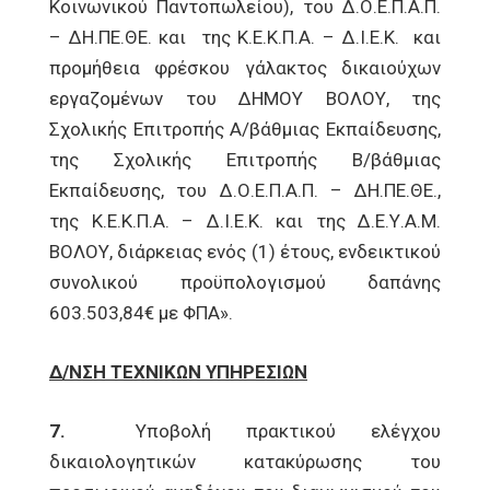
Κοινωνικού Παντοπωλείου), του Δ.Ο.Ε.Π.Α.Π.
– ΔΗ.ΠΕ.ΘΕ. και της Κ.Ε.Κ.Π.Α. – Δ.Ι.Ε.Κ. και
προμήθεια φρέσκου γάλακτος δικαιούχων
εργαζομένων του ΔΗΜΟΥ ΒΟΛΟΥ, της
Σχολικής Επιτροπής Α/βάθμιας Εκπαίδευσης,
της Σχολικής Επιτροπής Β/βάθμιας
Εκπαίδευσης, του Δ.Ο.Ε.Π.Α.Π. – ΔΗ.ΠΕ.ΘΕ.,
της Κ.Ε.Κ.Π.Α. – Δ.Ι.Ε.Κ. και της Δ.Ε.Υ.Α.Μ.
ΒΟΛΟΥ, διάρκειας ενός (1) έτους, ενδεικτικού
συνολικού προϋπολογισμού δαπάνης
603.503,84€ με ΦΠΑ».
Δ/ΝΣΗ ΤΕΧΝΙΚΩΝ ΥΠΗΡΕΣΙΩΝ
7.
Υποβολή πρακτικού ελέγχου
δικαιολογητικών κατακύρωσης του