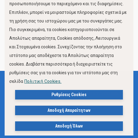
προσωποποιήσουμε το περιεχόμενο και τις διαφημίσεις.
Επιπλέον, μπορεί να μοιραστούμε πληροφορίες σχετικά με
τη χρήση σας του ιστοχώρου μας με του συνεργάτες μας.
Πιο συγκεκριμένα, τα cookies κατηγοριοποιούνται σε
Απολύτως απαραίτητα, Cookies απόδοσης, Λειτουργικά
και Στοχευμένα cookies. Συνεχίζοντας την πλοήγηση στο
FOLLOW US
ιστότοπο μας αποδέχεστε τα Απολύτως απαραίτητα
cookies. Διαβάστε περισσότερα ή διαχειριστείτε τις
ρυθμίσεις σας για τα cookies για τον ιστότοπο μας στη
σελίδα
Πολιτική Cookies.
Όροι Χρήσης
Πολιτική Προστασίας Προσωπικών Δεδομένων
Ρυθμίσεις Cookies
Δήλωση Προσβασιμότητας Ιστότοπου Δήμου Βόλου
Αποδοχή Απαραίτητων
Πολιτική Cookies
Αποδοχή Όλων
© 2023, Δήμος Βόλου