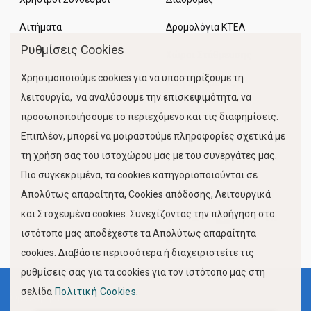
Αιτήματα
Δρομολόγια ΚΤΕΛ
Ρυθμίσεις Cookies
Χώροι Στάθμευσης
Χρησιμοποιούμε cookies για να υποστηρίξουμε τη
Κίνηση Λιμένος
λειτουργία, να αναλύσουμε την επισκεψιμότητα, να
προσωποποιήσουμε το περιεχόμενο και τις διαφημίσεις.
Επιπλέον, μπορεί να μοιραστούμε πληροφορίες σχετικά με
τη χρήση σας του ιστοχώρου μας με του συνεργάτες μας.
Πιο συγκεκριμένα, τα cookies κατηγοριοποιούνται σε
Απολύτως απαραίτητα, Cookies απόδοσης, Λειτουργικά
και Στοχευμένα cookies. Συνεχίζοντας την πλοήγηση στο
FOLLOW US
ιστότοπο μας αποδέχεστε τα Απολύτως απαραίτητα
cookies. Διαβάστε περισσότερα ή διαχειριστείτε τις
ρυθμίσεις σας για τα cookies για τον ιστότοπο μας στη
σελίδα
Πολιτική Cookies.
Όροι Χρήσης