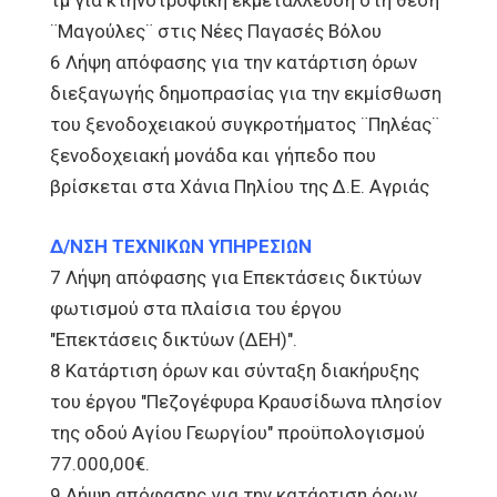
τμ για κτηνοτροφική εκμετάλλευση στη θέση
¨Μαγούλες¨ στις Νέες Παγασές Βόλου
6 Λήψη απόφασης για την κατάρτιση όρων
διεξαγωγής δημοπρασίας για την εκμίσθωση
του ξενοδοχειακού συγκροτήματος ¨Πηλέας¨
ξενοδοχειακή μονάδα και γήπεδο που
βρίσκεται στα Χάνια Πηλίου της Δ.Ε. Αγριάς
Δ/ΝΣΗ ΤΕΧΝΙΚΩΝ ΥΠΗΡΕΣΙΩΝ
7 Λήψη απόφασης για Επεκτάσεις δικτύων
φωτισμού στα πλαίσια του έργου
"Επεκτάσεις δικτύων (ΔΕΗ)".
8 Κατάρτιση όρων και σύνταξη διακήρυξης
του έργου "Πεζογέφυρα Κραυσίδωνα πλησίον
της οδού Αγίου Γεωργίου" προϋπολογισμού
77.000,00€.
9 Λήψη απόφασης για την κατάρτιση όρων