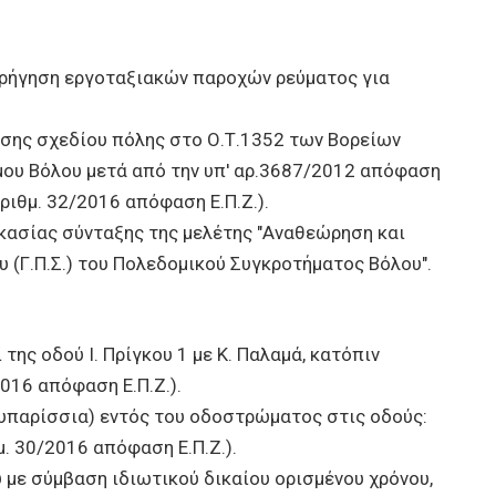
ορήγηση εργοταξιακών παροχών ρεύματος για
σης σχεδίου πόλης στο Ο.Τ.1352 των Βορείων
ήμου Βόλου μετά από την υπ' αρ.3687/2012 απόφαση
αριθμ. 32/2016 απόφαση Ε.Π.Ζ.).
ικασίας σύνταξης της μελέτης "Αναθεώρηση και
 (Γ.Π.Σ.) του Πολεδομικού Συγκροτήματος Βόλου".
της οδού Ι. Πρίγκου 1 με Κ. Παλαμά, κατόπιν
2016 απόφαση Ε.Π.Ζ.).
υπαρίσσια) εντός του οδοστρώματος στις οδούς:
μ. 30/2016 απόφαση Ε.Π.Ζ.).
ε σύμβαση ιδιωτικού δικαίου ορισμένου χρόνου,