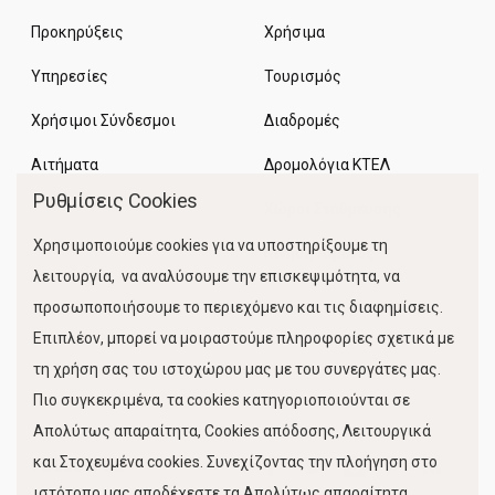
Προκηρύξεις
Χρήσιμα
Υπηρεσίες
Τουρισμός
Χρήσιμοι Σύνδεσμοι
Διαδρομές
Αιτήματα
Δρομολόγια ΚΤΕΛ
Ρυθμίσεις Cookies
Χώροι Στάθμευσης
Χρησιμοποιούμε cookies για να υποστηρίξουμε τη
Κίνηση Λιμένος
λειτουργία, να αναλύσουμε την επισκεψιμότητα, να
προσωποποιήσουμε το περιεχόμενο και τις διαφημίσεις.
Επιπλέον, μπορεί να μοιραστούμε πληροφορίες σχετικά με
τη χρήση σας του ιστοχώρου μας με του συνεργάτες μας.
Πιο συγκεκριμένα, τα cookies κατηγοριοποιούνται σε
Απολύτως απαραίτητα, Cookies απόδοσης, Λειτουργικά
και Στοχευμένα cookies. Συνεχίζοντας την πλοήγηση στο
FOLLOW US
ιστότοπο μας αποδέχεστε τα Απολύτως απαραίτητα