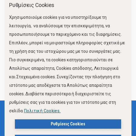
Ρυθμίσεις Cookies
Χώροι Στάθμευσης
Χρησιμοποιούμε cookies για να υποστηρίξουμε τη
Κίνηση Λιμένος
λειτουργία, να αναλύσουμε την επισκεψιμότητα, να
προσωποποιήσουμε το περιεχόμενο και τις διαφημίσεις.
Επιπλέον, μπορεί να μοιραστούμε πληροφορίες σχετικά με
τη χρήση σας του ιστοχώρου μας με του συνεργάτες μας.
Πιο συγκεκριμένα, τα cookies κατηγοριοποιούνται σε
Απολύτως απαραίτητα, Cookies απόδοσης, Λειτουργικά
και Στοχευμένα cookies. Συνεχίζοντας την πλοήγηση στο
FOLLOW US
ιστότοπο μας αποδέχεστε τα Απολύτως απαραίτητα
cookies. Διαβάστε περισσότερα ή διαχειριστείτε τις
ρυθμίσεις σας για τα cookies για τον ιστότοπο μας στη
σελίδα
Πολιτική Cookies.
Όροι Χρήσης
Πολιτική Προστασίας Προσωπικών Δεδομένων
Ρυθμίσεις Cookies
Δήλωση Προσβασιμότητας Ιστότοπου Δήμου Βόλου