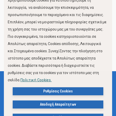
Χρησιμοποιούμε cookies για να υποστηρίξουμε τη
Κίνηση Λιμένος
λειτουργία, να αναλύσουμε την επισκεψιμότητα, να
προσωποποιήσουμε το περιεχόμενο και τις διαφημίσεις.
Επιπλέον, μπορεί να μοιραστούμε πληροφορίες σχετικά με
τη χρήση σας του ιστοχώρου μας με του συνεργάτες μας.
Πιο συγκεκριμένα, τα cookies κατηγοριοποιούνται σε
Απολύτως απαραίτητα, Cookies απόδοσης, Λειτουργικά
και Στοχευμένα cookies. Συνεχίζοντας την πλοήγηση στο
FOLLOW US
ιστότοπο μας αποδέχεστε τα Απολύτως απαραίτητα
cookies. Διαβάστε περισσότερα ή διαχειριστείτε τις
ρυθμίσεις σας για τα cookies για τον ιστότοπο μας στη
σελίδα
Πολιτική Cookies.
Όροι Χρήσης
Πολιτική Προστασίας Προσωπικών Δεδομένων
Ρυθμίσεις Cookies
Δήλωση Προσβασιμότητας Ιστότοπου Δήμου Βόλου
Αποδοχή Απαραίτητων
Πολιτική Cookies