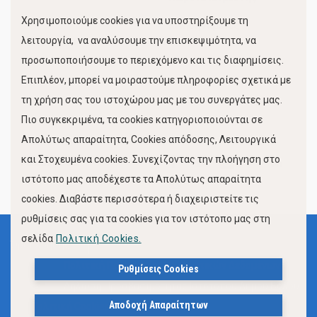
Χρησιμοποιούμε cookies για να υποστηρίξουμε τη
Κίνηση Λιμένος
λειτουργία, να αναλύσουμε την επισκεψιμότητα, να
προσωποποιήσουμε το περιεχόμενο και τις διαφημίσεις.
Επιπλέον, μπορεί να μοιραστούμε πληροφορίες σχετικά με
τη χρήση σας του ιστοχώρου μας με του συνεργάτες μας.
Πιο συγκεκριμένα, τα cookies κατηγοριοποιούνται σε
Απολύτως απαραίτητα, Cookies απόδοσης, Λειτουργικά
και Στοχευμένα cookies. Συνεχίζοντας την πλοήγηση στο
FOLLOW US
ιστότοπο μας αποδέχεστε τα Απολύτως απαραίτητα
cookies. Διαβάστε περισσότερα ή διαχειριστείτε τις
ρυθμίσεις σας για τα cookies για τον ιστότοπο μας στη
σελίδα
Πολιτική Cookies.
Όροι Χρήσης
Πολιτική Προστασίας Προσωπικών Δεδομένων
Ρυθμίσεις Cookies
Δήλωση Προσβασιμότητας Ιστότοπου Δήμου Βόλου
Αποδοχή Απαραίτητων
Πολιτική Cookies