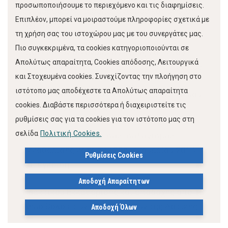
προσωποποιήσουμε το περιεχόμενο και τις διαφημίσεις.
αναμόρφωσης προϋπολογισμού και ψήφιση
Επιπλέον, μπορεί να μοιραστούμε πληροφορίες σχετικά με
σχετικών
τη χρήση σας του ιστοχώρου μας με του συνεργάτες μας.
Πιο συγκεκριμένα, τα cookies κατηγοριοποιούνται σε
πιστώσεων οικονομικού έτους 2014 του
Απολύτως απαραίτητα, Cookies απόδοσης, Λειτουργικά
Δημοτικού Οργανισμού Εκπαίδευσης Παιδιού,
και Στοχευμένα cookies. Συνεχίζοντας την πλοήγηση στο
ιστότοπο μας αποδέχεστε τα Απολύτως απαραίτητα
Αθλητισμού και Πολιτισμού-ΔΗ.ΠΕ.ΘΕ. Δήμου
cookies. Διαβάστε περισσότερα ή διαχειριστείτε τις
Βόλου (Δ.Ο.Ε.Π.Α.Π.-ΔΗ.ΠΕ.ΘΕ.).
ρυθμίσεις σας για τα cookies για τον ιστότοπο μας στη
σελίδα
Πολιτική Cookies.
63 Έγκριση Ενδιάμεσου Ισολογισμού
Εκκαθάρισης κατά την 29η Ιανουαρίου 2014
Ρυθμίσεις Cookies
και έγκριση
Αποδοχή Απαραίτητων
Πρακτικού Εκκαθάρισης και αποδοχής από το
Δήμο Βόλου των υποχρεώσεων της Αστικής
Αποδοχή Όλων