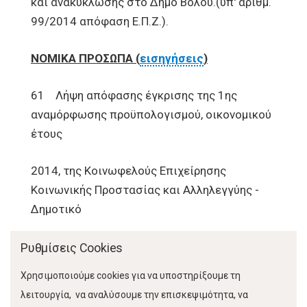
και ανακύκλωσης στο Δήμο Βόλου.(υπ' αριθμ.
99/2014 απόφαση Ε.Π.Ζ.).
ΝΟΜΙΚΑ ΠΡΟΣΩΠΑ (
εισηγήσεις
)
61 Λήψη απόφασης έγκρισης της 1ης
αναμόρφωσης προϋπολογισμού, οικονομικού
έτους
2014, της Κοινωφελούς Επιχείρησης
Κοινωνικής Προστασίας και Αλληλεγγύης -
Δημοτικό
Ινστιτούτο Επαγγελματικής Κατάρτισης
Ρυθμίσεις Cookies
(ΚΕΚΠΑ-ΔΙΕΚ).
Χρησιμοποιούμε cookies για να υποστηρίξουμε τη
λειτουργία, να αναλύσουμε την επισκεψιμότητα, να
62 Λήψη απόφασης έγκρισης της 1ης