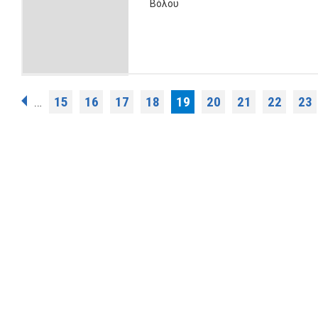
Βόλου
Σελίδες
15
16
17
18
19
20
21
22
23
…