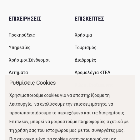
ΕΠΙΧΕΙΡΗΣΕΙΣ
ΕΠΙΣΚΕΠΤΕΣ
Προκηρύξεις
Χρήσιμα
Υπηρεσίες
Τουρισμός
Χρήσιμοι Σύνδεσμοι
Διαδρομές
Αιτήματα
Δρομολόγια ΚΤΕΛ
Ρυθμίσεις Cookies
Χώροι Στάθμευσης
Χρησιμοποιούμε cookies για να υποστηρίξουμε τη
Κίνηση Λιμένος
λειτουργία, να αναλύσουμε την επισκεψιμότητα, να
προσωποποιήσουμε το περιεχόμενο και τις διαφημίσεις.
Επιπλέον, μπορεί να μοιραστούμε πληροφορίες σχετικά με
τη χρήση σας του ιστοχώρου μας με του συνεργάτες μας.
Πιο συγκεκριμένα, τα cookies κατηγοριοποιούνται σε