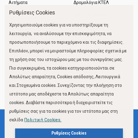
Αιτήματα
Δρομολόγια ΚΤΕΛ
Ρυθμίσεις Cookies
Χώροι Στάθμευσης
Χρησιμοποιούμε cookies για να υποστηρίξουμε τη
Κίνηση Λιμένος
λειτουργία, να αναλύσουμε την επισκεψιμότητα, να
προσωποποιήσουμε το περιεχόμενο και τις διαφημίσεις.
Επιπλέον, μπορεί να μοιραστούμε πληροφορίες σχετικά με
τη χρήση σας του ιστοχώρου μας με του συνεργάτες μας.
Πιο συγκεκριμένα, τα cookies κατηγοριοποιούνται σε
Απολύτως απαραίτητα, Cookies απόδοσης, Λειτουργικά
και Στοχευμένα cookies. Συνεχίζοντας την πλοήγηση στο
FOLLOW US
ιστότοπο μας αποδέχεστε τα Απολύτως απαραίτητα
cookies. Διαβάστε περισσότερα ή διαχειριστείτε τις
ρυθμίσεις σας για τα cookies για τον ιστότοπο μας στη
σελίδα
Πολιτική Cookies.
Όροι Χρήσης
Πολιτική Προστασίας Προσωπικών Δεδομένων
Ρυθμίσεις Cookies