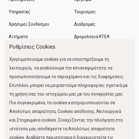
Υπηρεσίες
Τουρισμός
Χρήσιμοι Σύνδεσμοι
Διαδρομές
Αιτήματα
Δρομολόγια ΚΤΕΛ
Ρυθμίσεις Cookies
Χώροι Στάθμευσης
Χρησιμοποιούμε cookies για να υποστηρίξουμε τη
Κίνηση Λιμένος
λειτουργία, να αναλύσουμε την επισκεψιμότητα, να
προσωποποιήσουμε το περιεχόμενο και τις διαφημίσεις.
Επιπλέον, μπορεί να μοιραστούμε πληροφορίες σχετικά με
τη χρήση σας του ιστοχώρου μας με του συνεργάτες μας.
Πιο συγκεκριμένα, τα cookies κατηγοριοποιούνται σε
Απολύτως απαραίτητα, Cookies απόδοσης, Λειτουργικά
και Στοχευμένα cookies. Συνεχίζοντας την πλοήγηση στο
FOLLOW US
ιστότοπο μας αποδέχεστε τα Απολύτως απαραίτητα
cookies. Διαβάστε περισσότερα ή διαχειριστείτε τις