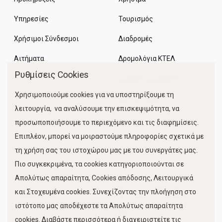
Υπηρεσίες
Τουρισμός
Χρήσιμοι Σύνδεσμοι
Διαδρομές
Αιτήματα
Δρομολόγια ΚΤΕΛ
Ρυθμίσεις Cookies
Χώροι Στάθμευσης
Χρησιμοποιούμε cookies για να υποστηρίξουμε τη
Κίνηση Λιμένος
λειτουργία, να αναλύσουμε την επισκεψιμότητα, να
προσωποποιήσουμε το περιεχόμενο και τις διαφημίσεις.
Επιπλέον, μπορεί να μοιραστούμε πληροφορίες σχετικά με
τη χρήση σας του ιστοχώρου μας με του συνεργάτες μας.
Πιο συγκεκριμένα, τα cookies κατηγοριοποιούνται σε
Απολύτως απαραίτητα, Cookies απόδοσης, Λειτουργικά
και Στοχευμένα cookies. Συνεχίζοντας την πλοήγηση στο
FOLLOW US
ιστότοπο μας αποδέχεστε τα Απολύτως απαραίτητα
cookies. Διαβάστε περισσότερα ή διαχειριστείτε τις