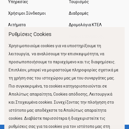
Υπηρεσίες
Τουρισμός
Χρήσιμοι Σύνδεσμοι
Διαδρομές
Αιτήματα
Δρομολόγια ΚΤΕΛ
Ρυθμίσεις Cookies
Χώροι Στάθμευσης
Χρησιμοποιούμε cookies για να υποστηρίξουμε τη
Κίνηση Λιμένος
λειτουργία, να αναλύσουμε την επισκεψιμότητα, να
προσωποποιήσουμε το περιεχόμενο και τις διαφημίσεις.
Επιπλέον, μπορεί να μοιραστούμε πληροφορίες σχετικά με
τη χρήση σας του ιστοχώρου μας με του συνεργάτες μας.
Πιο συγκεκριμένα, τα cookies κατηγοριοποιούνται σε
Απολύτως απαραίτητα, Cookies απόδοσης, Λειτουργικά
και Στοχευμένα cookies. Συνεχίζοντας την πλοήγηση στο
FOLLOW US
ιστότοπο μας αποδέχεστε τα Απολύτως απαραίτητα
cookies. Διαβάστε περισσότερα ή διαχειριστείτε τις
ρυθμίσεις σας για τα cookies για τον ιστότοπο μας στη