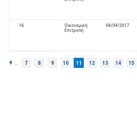
16
Οικονομική
04/04/2017
Επιτροπή
Σελίδες
7
8
9
10
11
12
13
14
15
…