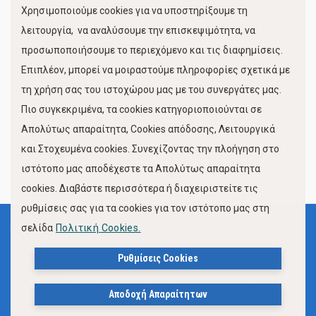
Χρησιμοποιούμε cookies για να υποστηρίξουμε τη
Κίνηση Λιμένος
λειτουργία, να αναλύσουμε την επισκεψιμότητα, να
προσωποποιήσουμε το περιεχόμενο και τις διαφημίσεις.
Επιπλέον, μπορεί να μοιραστούμε πληροφορίες σχετικά με
τη χρήση σας του ιστοχώρου μας με του συνεργάτες μας.
Πιο συγκεκριμένα, τα cookies κατηγοριοποιούνται σε
Απολύτως απαραίτητα, Cookies απόδοσης, Λειτουργικά
και Στοχευμένα cookies. Συνεχίζοντας την πλοήγηση στο
FOLLOW US
ιστότοπο μας αποδέχεστε τα Απολύτως απαραίτητα
cookies. Διαβάστε περισσότερα ή διαχειριστείτε τις
ρυθμίσεις σας για τα cookies για τον ιστότοπο μας στη
σελίδα
Πολιτική Cookies.
Όροι Χρήσης
Πολιτική Προστασίας Προσωπικών Δεδομένων
Ρυθμίσεις Cookies
Δήλωση Προσβασιμότητας Ιστότοπου Δήμου Βόλου
Αποδοχή Απαραίτητων
Πολιτική Cookies