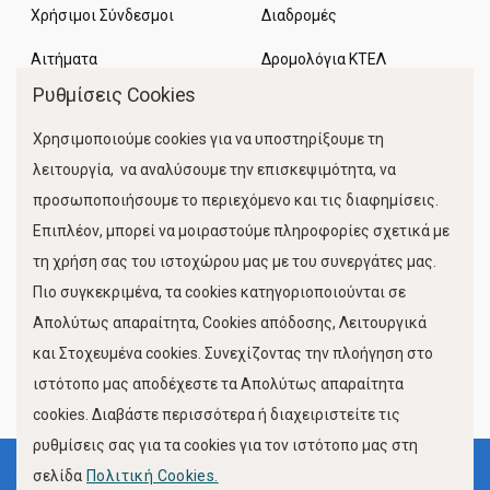
Χρήσιμοι Σύνδεσμοι
Διαδρομές
Αιτήματα
Δρομολόγια ΚΤΕΛ
Ρυθμίσεις Cookies
Χώροι Στάθμευσης
Χρησιμοποιούμε cookies για να υποστηρίξουμε τη
Κίνηση Λιμένος
λειτουργία, να αναλύσουμε την επισκεψιμότητα, να
προσωποποιήσουμε το περιεχόμενο και τις διαφημίσεις.
Επιπλέον, μπορεί να μοιραστούμε πληροφορίες σχετικά με
τη χρήση σας του ιστοχώρου μας με του συνεργάτες μας.
Πιο συγκεκριμένα, τα cookies κατηγοριοποιούνται σε
Απολύτως απαραίτητα, Cookies απόδοσης, Λειτουργικά
και Στοχευμένα cookies. Συνεχίζοντας την πλοήγηση στο
FOLLOW US
ιστότοπο μας αποδέχεστε τα Απολύτως απαραίτητα
cookies. Διαβάστε περισσότερα ή διαχειριστείτε τις
ρυθμίσεις σας για τα cookies για τον ιστότοπο μας στη
σελίδα
Πολιτική Cookies.
Όροι Χρήσης