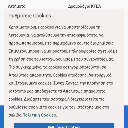
Αιτήματα
Δρομολόγια ΚΤΕΛ
Ρυθμίσεις Cookies
Χώροι Στάθμευσης
Χρησιμοποιούμε cookies για να υποστηρίξουμε τη
Κίνηση Λιμένος
λειτουργία, να αναλύσουμε την επισκεψιμότητα, να
προσωποποιήσουμε το περιεχόμενο και τις διαφημίσεις.
Επιπλέον, μπορεί να μοιραστούμε πληροφορίες σχετικά με
τη χρήση σας του ιστοχώρου μας με του συνεργάτες μας.
Πιο συγκεκριμένα, τα cookies κατηγοριοποιούνται σε
Απολύτως απαραίτητα, Cookies απόδοσης, Λειτουργικά
και Στοχευμένα cookies. Συνεχίζοντας την πλοήγηση στο
FOLLOW US
ιστότοπο μας αποδέχεστε τα Απολύτως απαραίτητα
cookies. Διαβάστε περισσότερα ή διαχειριστείτε τις
ρυθμίσεις σας για τα cookies για τον ιστότοπο μας στη
σελίδα
Πολιτική Cookies.
Όροι Χρήσης
Πολιτική Προστασίας Προσωπικών Δεδομένων
Ρυθμίσεις Cookies