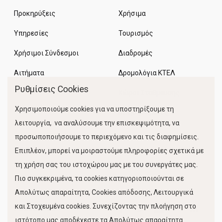
Προκηρύξεις
Χρήσιμα
Υπηρεσίες
Τουρισμός
Χρήσιμοι Σύνδεσμοι
Διαδρομές
Αιτήματα
Δρομολόγια ΚΤΕΛ
Ρυθμίσεις Cookies
Χώροι Στάθμευσης
Χρησιμοποιούμε cookies για να υποστηρίξουμε τη
Κίνηση Λιμένος
λειτουργία, να αναλύσουμε την επισκεψιμότητα, να
προσωποποιήσουμε το περιεχόμενο και τις διαφημίσεις.
Επιπλέον, μπορεί να μοιραστούμε πληροφορίες σχετικά με
τη χρήση σας του ιστοχώρου μας με του συνεργάτες μας.
Πιο συγκεκριμένα, τα cookies κατηγοριοποιούνται σε
Απολύτως απαραίτητα, Cookies απόδοσης, Λειτουργικά
και Στοχευμένα cookies. Συνεχίζοντας την πλοήγηση στο
FOLLOW US
ιστότοπο μας αποδέχεστε τα Απολύτως απαραίτητα