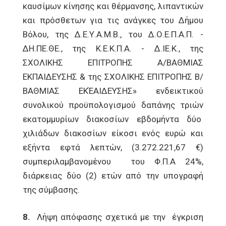
καυσίμων κίνησης και θέρμανσης, λιπαντικών
και πρόσθετων για τις ανάγκες του Δήμου
Βόλου, της Δ.Ε.Υ.Α.Μ.Β., του Δ.Ο.Ε.Π.Α.Π. -
ΔΗ.ΠΕ.ΘΕ., της Κ.Ε.Κ.Π.Α. - Δ.ΙΕ.Κ., της
ΣΧΟΛΙΚΗΣ ΕΠΙΤΡΟΠΗΣ Α/ΒΑΘΜΙΑΣ
ΕΚΠΑΙΔΕΥΣΗΣ & της ΣΧΟΛΙΚΗΣ ΕΠΙΤΡΟΠΗΣ Β/
ΒΑΘΜΙΑΣ ΕΚΈΑΙΔΕΥΣΗΣ» ενδεικτικού
συνολικού προϋπολογισμού δαπάνης τριών
εκατομμυρίων διακοσίων εβδομήντα δύο
χιλιάδων διακοσίων είκοσι ενός ευρώ και
εξήντα εφτά λεπτών, (3.272.221,67 €)
συμπεριλαμβανομένου του Φ.Π.Α 24%,
διάρκειας δύο (2) ετών από την υπογραφή
της σύμβασης.
8.
Λήψη απόφασης σχετικά με την έγκριση