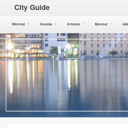
City Guide
Wermut
Aisonia
Artemis
Marmor
Iol