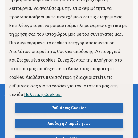
Κίνηση Λιμένος
λειτουργία, να αναλύσουμε την επισκεψιμότητα, να
προσωποποιήσουμε το περιεχόμενο και τις διαφημίσεις.
Επιπλέον, μπορεί να μοιραστούμε πληροφορίες σχετικά με
τη χρήση σας του ιστοχώρου μας με του συνεργάτες μας.
Πιο συγκεκριμένα, τα cookies κατηγοριοποιούνται σε
Απολύτως απαραίτητα, Cookies απόδοσης, Λειτουργικά
και Στοχευμένα cookies. Συνεχίζοντας την πλοήγηση στο
FOLLOW US
ιστότοπο μας αποδέχεστε τα Απολύτως απαραίτητα
cookies. Διαβάστε περισσότερα ή διαχειριστείτε τις
ρυθμίσεις σας για τα cookies για τον ιστότοπο μας στη
σελίδα
Πολιτική Cookies.
Όροι Χρήσης
Πολιτική Προστασίας Προσωπικών Δεδομένων
Ρυθμίσεις Cookies
Δήλωση Προσβασιμότητας Ιστότοπου Δήμου Βόλου
Αποδοχή Απαραίτητων
Πολιτική Cookies