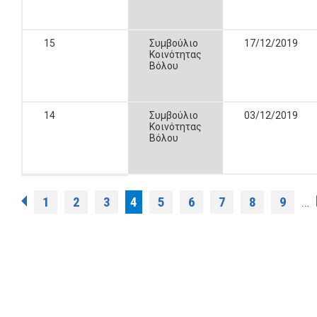
15
Συμβούλιο
17/12/2019
Κοινότητας
Βόλου
14
Συμβούλιο
03/12/2019
Κοινότητας
Βόλου
Σελίδες
1
2
3
4
5
6
7
8
9
…