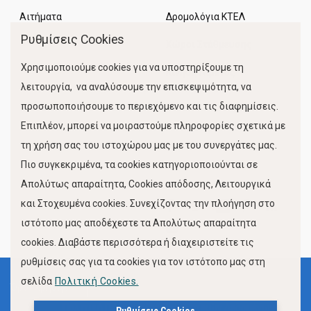
Αιτήματα
Δρομολόγια ΚΤΕΛ
Ρυθμίσεις Cookies
Χώροι Στάθμευσης
Χρησιμοποιούμε cookies για να υποστηρίξουμε τη
Κίνηση Λιμένος
λειτουργία, να αναλύσουμε την επισκεψιμότητα, να
προσωποποιήσουμε το περιεχόμενο και τις διαφημίσεις.
Επιπλέον, μπορεί να μοιραστούμε πληροφορίες σχετικά με
τη χρήση σας του ιστοχώρου μας με του συνεργάτες μας.
Πιο συγκεκριμένα, τα cookies κατηγοριοποιούνται σε
Απολύτως απαραίτητα, Cookies απόδοσης, Λειτουργικά
και Στοχευμένα cookies. Συνεχίζοντας την πλοήγηση στο
FOLLOW US
ιστότοπο μας αποδέχεστε τα Απολύτως απαραίτητα
cookies. Διαβάστε περισσότερα ή διαχειριστείτε τις
ρυθμίσεις σας για τα cookies για τον ιστότοπο μας στη
σελίδα
Πολιτική Cookies.
Όροι Χρήσης
Πολιτική Προστασίας Προσωπικών Δεδομένων