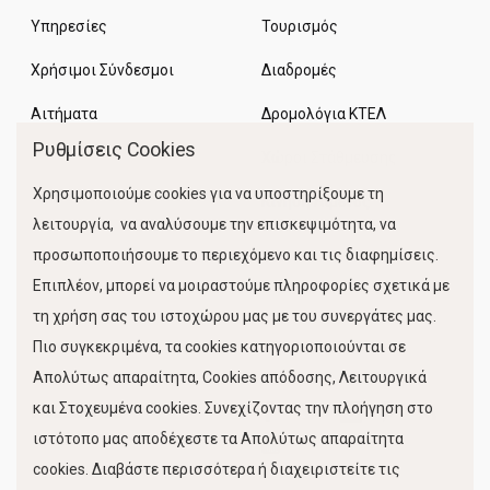
Υπηρεσίες
Τουρισμός
Χρήσιμοι Σύνδεσμοι
Διαδρομές
Αιτήματα
Δρομολόγια ΚΤΕΛ
Ρυθμίσεις Cookies
Χώροι Στάθμευσης
Χρησιμοποιούμε cookies για να υποστηρίξουμε τη
Κίνηση Λιμένος
λειτουργία, να αναλύσουμε την επισκεψιμότητα, να
προσωποποιήσουμε το περιεχόμενο και τις διαφημίσεις.
Επιπλέον, μπορεί να μοιραστούμε πληροφορίες σχετικά με
τη χρήση σας του ιστοχώρου μας με του συνεργάτες μας.
Πιο συγκεκριμένα, τα cookies κατηγοριοποιούνται σε
Απολύτως απαραίτητα, Cookies απόδοσης, Λειτουργικά
και Στοχευμένα cookies. Συνεχίζοντας την πλοήγηση στο
FOLLOW US
ιστότοπο μας αποδέχεστε τα Απολύτως απαραίτητα
cookies. Διαβάστε περισσότερα ή διαχειριστείτε τις