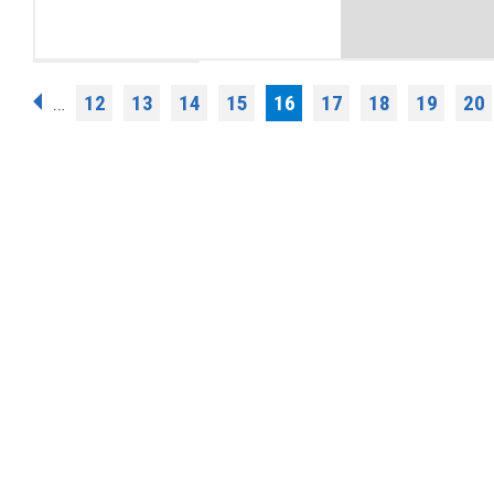
Σελίδες
12
13
14
15
16
17
18
19
20
…