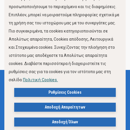
προσωποποιήσουμε το περιεχόμενο και τις διαφημίσεις.
Επιπλέον, μπορεί να μοιραστούμε πληροφορίες σχετικά με
τη χρήση σας του ιστοχώρου μας με του συνεργάτες μας.
Πιο συγκεκριμένα, τα cookies κατηγοριοποιούνται σε
Απολύτως απαραίτητα, Cookies απόδοσης, Λειτουργικά
και Στοχευμένα cookies. Συνεχίζοντας την πλοήγηση στο
FOLLOW US
ιστότοπο μας αποδέχεστε τα Απολύτως απαραίτητα
cookies. Διαβάστε περισσότερα ή διαχειριστείτε τις
ρυθμίσεις σας για τα cookies για τον ιστότοπο μας στη
σελίδα
Πολιτική Cookies.
Όροι Χρήσης
Πολιτική Προστασίας Προσωπικών Δεδομένων
Ρυθμίσεις Cookies
Δήλωση Προσβασιμότητας Ιστότοπου Δήμου Βόλου
Αποδοχή Απαραίτητων
Πολιτική Cookies
Αποδοχή Όλων
© 2023, Δήμος Βόλου