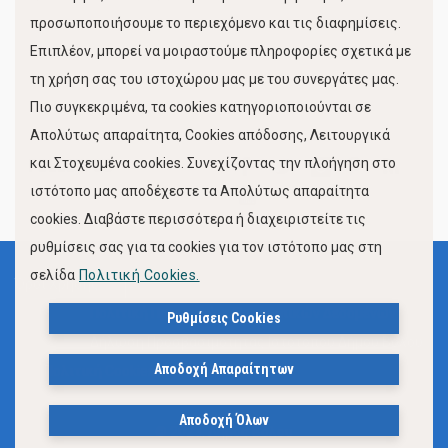
προσωποποιήσουμε το περιεχόμενο και τις διαφημίσεις.
Επιπλέον, μπορεί να μοιραστούμε πληροφορίες σχετικά με
τη χρήση σας του ιστοχώρου μας με του συνεργάτες μας.
Πιο συγκεκριμένα, τα cookies κατηγοριοποιούνται σε
Απολύτως απαραίτητα, Cookies απόδοσης, Λειτουργικά
και Στοχευμένα cookies. Συνεχίζοντας την πλοήγηση στο
FOLLOW US
ιστότοπο μας αποδέχεστε τα Απολύτως απαραίτητα
cookies. Διαβάστε περισσότερα ή διαχειριστείτε τις
ρυθμίσεις σας για τα cookies για τον ιστότοπο μας στη
σελίδα
Πολιτική Cookies.
Όροι Χρήσης
Πολιτική Προστασίας Προσωπικών Δεδομένων
Ρυθμίσεις Cookies
Δήλωση Προσβασιμότητας Ιστότοπου Δήμου Βόλου
Αποδοχή Απαραίτητων
Πολιτική Cookies
Αποδοχή Όλων
© 2023, Δήμος Βόλου