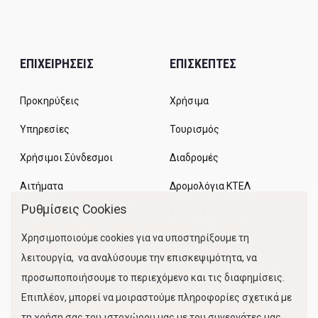
ΕΠΙΧΕΙΡΗΣΕΙΣ
ΕΠΙΣΚΕΠΤΕΣ
Προκηρύξεις
Χρήσιμα
Υπηρεσίες
Τουρισμός
Χρήσιμοι Σύνδεσμοι
Διαδρομές
Αιτήματα
Δρομολόγια ΚΤΕΛ
Ρυθμίσεις Cookies
Χώροι Στάθμευσης
Χρησιμοποιούμε cookies για να υποστηρίξουμε τη
Κίνηση Λιμένος
λειτουργία, να αναλύσουμε την επισκεψιμότητα, να
προσωποποιήσουμε το περιεχόμενο και τις διαφημίσεις.
Επιπλέον, μπορεί να μοιραστούμε πληροφορίες σχετικά με
τη χρήση σας του ιστοχώρου μας με του συνεργάτες μας.