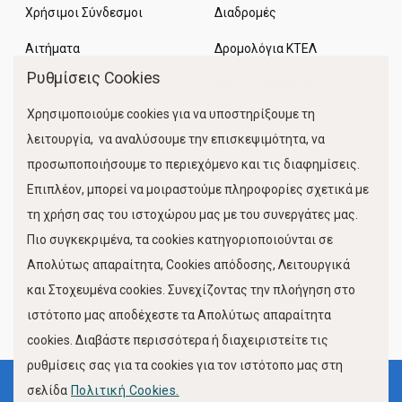
Χρήσιμοι Σύνδεσμοι
Διαδρομές
Αιτήματα
Δρομολόγια ΚΤΕΛ
Ρυθμίσεις Cookies
Χώροι Στάθμευσης
Χρησιμοποιούμε cookies για να υποστηρίξουμε τη
Κίνηση Λιμένος
λειτουργία, να αναλύσουμε την επισκεψιμότητα, να
προσωποποιήσουμε το περιεχόμενο και τις διαφημίσεις.
Επιπλέον, μπορεί να μοιραστούμε πληροφορίες σχετικά με
τη χρήση σας του ιστοχώρου μας με του συνεργάτες μας.
Πιο συγκεκριμένα, τα cookies κατηγοριοποιούνται σε
Απολύτως απαραίτητα, Cookies απόδοσης, Λειτουργικά
και Στοχευμένα cookies. Συνεχίζοντας την πλοήγηση στο
FOLLOW US
ιστότοπο μας αποδέχεστε τα Απολύτως απαραίτητα
cookies. Διαβάστε περισσότερα ή διαχειριστείτε τις
ρυθμίσεις σας για τα cookies για τον ιστότοπο μας στη
σελίδα
Πολιτική Cookies.
Όροι Χρήσης