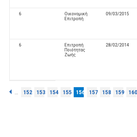
6
Οικονομική
09/03/2015
Επιτροπή
6
Επιτροπή
28/02/2014
Ποιότητας
Ζωής
Σελίδες
152
153
154
155
156
157
158
159
16
…