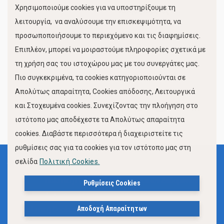
Χρησιμοποιούμε cookies για να υποστηρίξουμε τη
Κίνηση Λιμένος
λειτουργία, να αναλύσουμε την επισκεψιμότητα, να
προσωποποιήσουμε το περιεχόμενο και τις διαφημίσεις.
Επιπλέον, μπορεί να μοιραστούμε πληροφορίες σχετικά με
τη χρήση σας του ιστοχώρου μας με του συνεργάτες μας.
Πιο συγκεκριμένα, τα cookies κατηγοριοποιούνται σε
Απολύτως απαραίτητα, Cookies απόδοσης, Λειτουργικά
και Στοχευμένα cookies. Συνεχίζοντας την πλοήγηση στο
FOLLOW US
ιστότοπο μας αποδέχεστε τα Απολύτως απαραίτητα
cookies. Διαβάστε περισσότερα ή διαχειριστείτε τις
ρυθμίσεις σας για τα cookies για τον ιστότοπο μας στη
σελίδα
Πολιτική Cookies.
Όροι Χρήσης
Πολιτική Προστασίας Προσωπικών Δεδομένων
Ρυθμίσεις Cookies
Δήλωση Προσβασιμότητας Ιστότοπου Δήμου Βόλου
Αποδοχή Απαραίτητων
Πολιτική Cookies