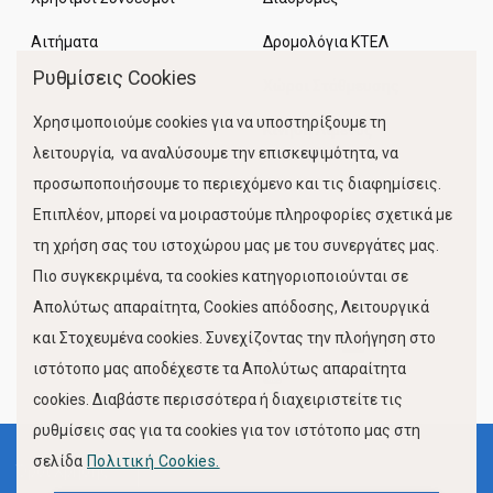
Αιτήματα
Δρομολόγια ΚΤΕΛ
Ρυθμίσεις Cookies
Χώροι Στάθμευσης
Χρησιμοποιούμε cookies για να υποστηρίξουμε τη
Κίνηση Λιμένος
λειτουργία, να αναλύσουμε την επισκεψιμότητα, να
προσωποποιήσουμε το περιεχόμενο και τις διαφημίσεις.
Επιπλέον, μπορεί να μοιραστούμε πληροφορίες σχετικά με
τη χρήση σας του ιστοχώρου μας με του συνεργάτες μας.
Πιο συγκεκριμένα, τα cookies κατηγοριοποιούνται σε
Απολύτως απαραίτητα, Cookies απόδοσης, Λειτουργικά
και Στοχευμένα cookies. Συνεχίζοντας την πλοήγηση στο
FOLLOW US
ιστότοπο μας αποδέχεστε τα Απολύτως απαραίτητα
cookies. Διαβάστε περισσότερα ή διαχειριστείτε τις
ρυθμίσεις σας για τα cookies για τον ιστότοπο μας στη
σελίδα
Πολιτική Cookies.
Όροι Χρήσης