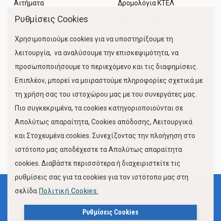
Αιτήματα
Δρομολόγια ΚΤΕΛ
Ρυθμίσεις Cookies
Χώροι Στάθμευσης
Χρησιμοποιούμε cookies για να υποστηρίξουμε τη
Κίνηση Λιμένος
λειτουργία, να αναλύσουμε την επισκεψιμότητα, να
προσωποποιήσουμε το περιεχόμενο και τις διαφημίσεις.
Επιπλέον, μπορεί να μοιραστούμε πληροφορίες σχετικά με
τη χρήση σας του ιστοχώρου μας με του συνεργάτες μας.
Πιο συγκεκριμένα, τα cookies κατηγοριοποιούνται σε
Απολύτως απαραίτητα, Cookies απόδοσης, Λειτουργικά
και Στοχευμένα cookies. Συνεχίζοντας την πλοήγηση στο
FOLLOW US
ιστότοπο μας αποδέχεστε τα Απολύτως απαραίτητα
cookies. Διαβάστε περισσότερα ή διαχειριστείτε τις
ρυθμίσεις σας για τα cookies για τον ιστότοπο μας στη
σελίδα
Πολιτική Cookies.
Όροι Χρήσης
Πολιτική Προστασίας Προσωπικών Δεδομένων
Ρυθμίσεις Cookies