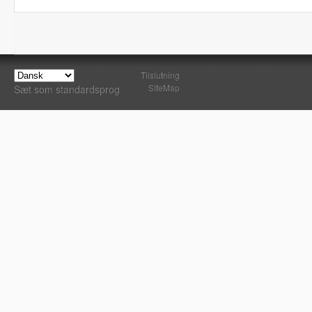
Tilslutning
SiteMap
Sæt som standardsprog