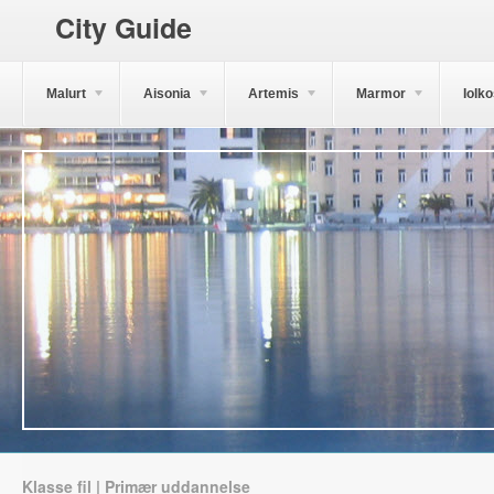
City Guide
Malurt
Aisonia
Artemis
Marmor
Iolk
Klasse fil | Primær uddannelse