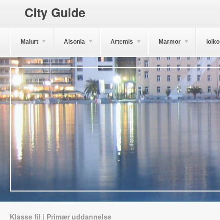
City Guide
Malurt
Aisonia
Artemis
Marmor
Iolk
Klasse fil | Primær uddannelse