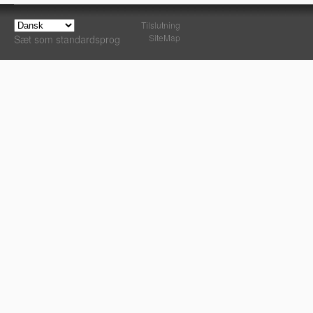
Tilslutning
SiteMap
Sæt som standardsprog