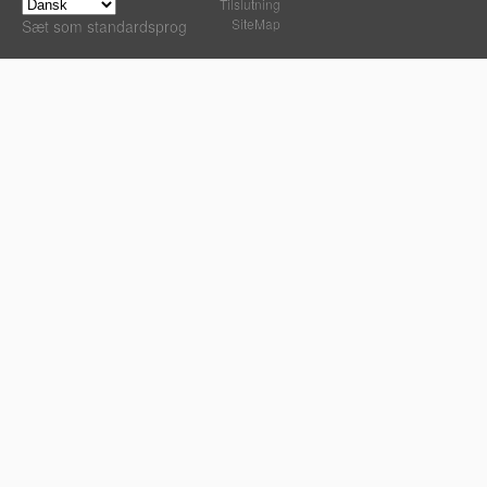
Tilslutning
SiteMap
Sæt som standardsprog