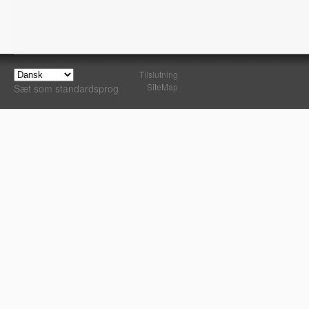
Tilslutning
SiteMap
Sæt som standardsprog