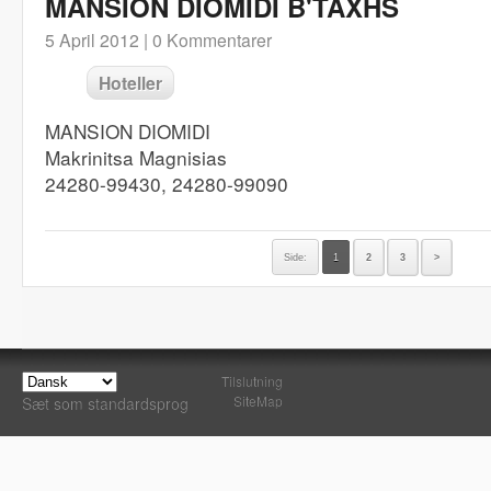
MANSION DIOMIDI B'TAXHS
5 April 2012 |
0 Kommentarer
Hoteller
MANSION DIOMIDI
Makrinitsa Magnisias
24280-99430, 24280-99090
Side:
1
2
3
>
Tilslutning
SiteMap
Sæt som standardsprog