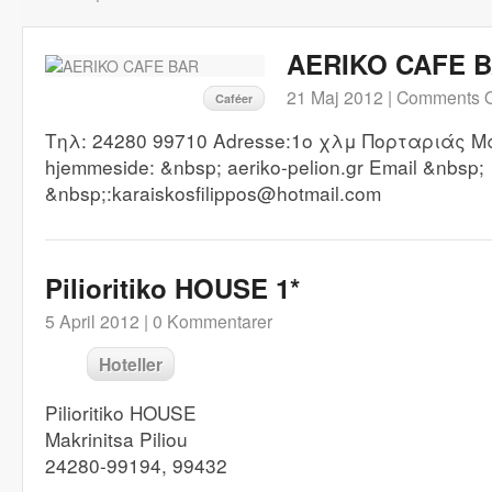
AERIKO CAFE 
21 Maj 2012 |
Comments O
Caféer
Τηλ: 24280 99710 Adresse:1ο χλμ Πορταριάς Μ
hjemmeside: &nbsp; aeriko-pelion.gr Email &nbsp;
&nbsp;:karaiskosfilippos@hotmail.com
Pilioritiko HOUSE 1*
5 April 2012 |
0 Kommentarer
Hoteller
Pilioritiko HOUSE
Makrinitsa Piliou
24280-99194, 99432