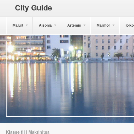
City Guide
Malurt
Aisonia
Artemis
Marmor
Iolk
Klasse fil | Makrinitsa