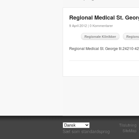
Regional Medical St. Geor
9 April 2012 |
0 Kommentarer
Regionale Klinikker
Regiona
Regional Medical St. George til.24210-4
Tilslutning
SiteMap
Sæt som standardsprog