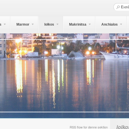
s
Marmor
Iolkos
Makrinitsa
Anchialos
Iolko
RSS flow for denne sektion