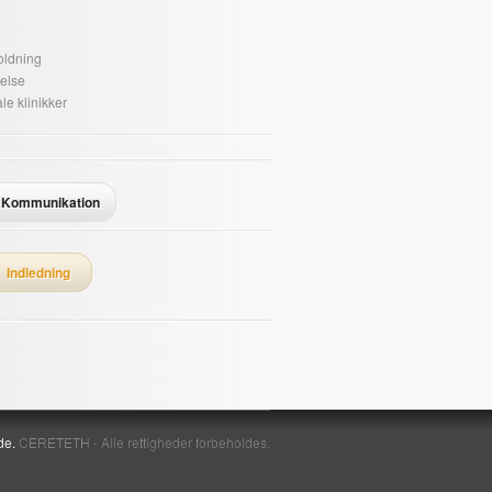
oldning
else
le klinikker
Kommunikation
Indledning
de.
CERETETH - Alle rettigheder forbeholdes.