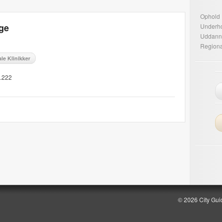
Ophold
ge
Underh
Uddann
Regiona
le Klinikker
2.222
© 2026 City Gui