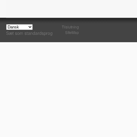
Tilslutning
SiteMap
Sæt som standardsprog