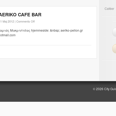
Caféer
AERIKO CAFE BAR
1 Maj 2012 |
Comments Off
αριάς Μακρινίτσας hjemmeside: &nbsp; aeriko-pelion.gr
hotmail.com
© 2026 City Gui