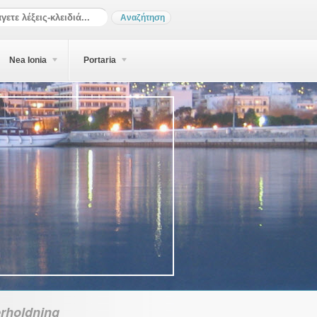
Nea Ionia
Portaria
rholdning