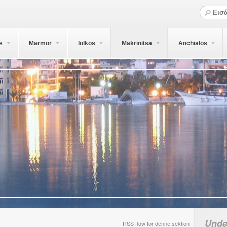
s
Marmor
Iolkos
Makrinitsa
Anchialos
Unde
RSS flow for denne sektion