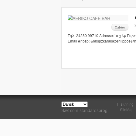
2
Caféer
Τηλ: 24280 99710 Adresse:1ο χλμ Πορτ
Email &nbsp; &nbsp;:karaiskosfilippos@
Tilslutning
SiteMap
Sæt som standardsprog