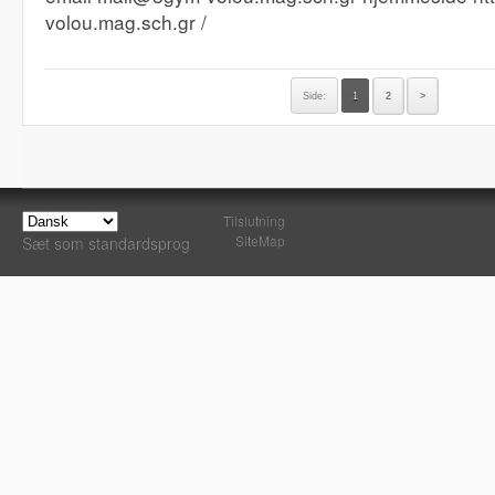
volou.mag.sch.gr /
Side:
1
2
>
Tilslutning
SiteMap
Sæt som standardsprog