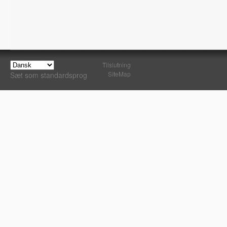
Tilslutning
SiteMap
Sæt som standardsprog