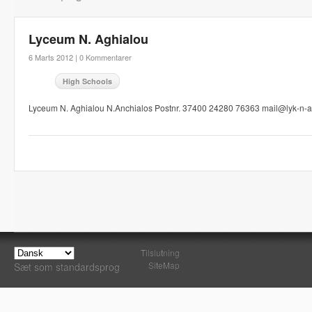
Lyceum N. Aghialou
6 Marts 2012 |
0 Kommentarer
High Schools
Lyceum N. Aghialou N.Anchialos Postnr. 37400 24280 76363 mail@lyk-n-a
Tilslutning
SiteMap
Sæt som standardsprog