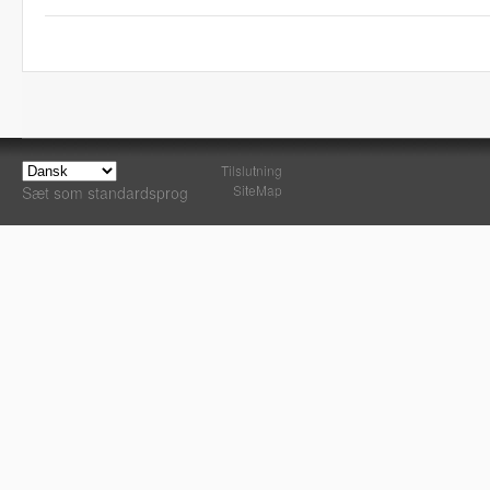
Tilslutning
SiteMap
Sæt som standardsprog