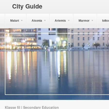
City Guide
Malurt
Aisonia
Artemis
Marmor
Iolk
Klasse fil | Secondary Education