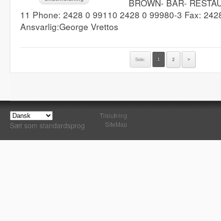
BROWN- BAR- RESTAUR
11 Phone: 2428 0 99110 2428 0 99980-3 Fax: 242
Ansvarlig:George Vrettos
Side:
1
2
>
Tilslutning
SiteMap
Sæt som standardsprog