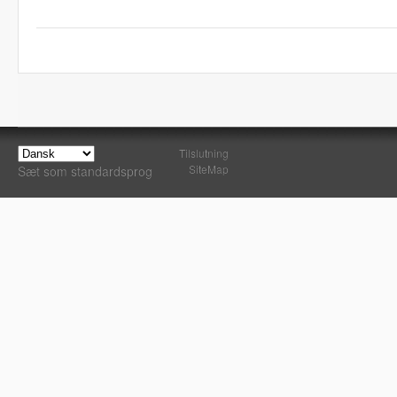
Tilslutning
SiteMap
Sæt som standardsprog