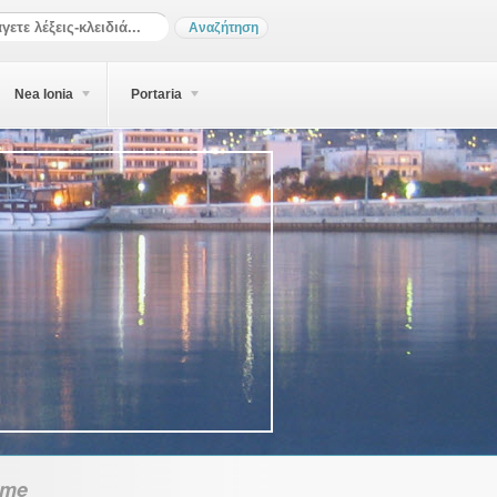
Nea Ionia
Portaria
sme