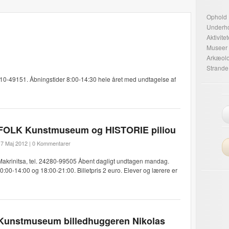
Ophold
Underh
Aktivitet
Museer
Arkæolo
Strande
0-49151. Åbningstider 8:00-14:30 hele året med undtagelse af
FOLK Kunstmuseum og HISTORIE piliou
7 Maj 2012 |
0 Kommentarer
Makrinitsa, tel. 24280-99505 Åbent dagligt undtagen mandag.
00-14:00 og 18:00-21:00. Billetpris 2 euro. Elever og lærere er
Kunstmuseum billedhuggeren Nikolas