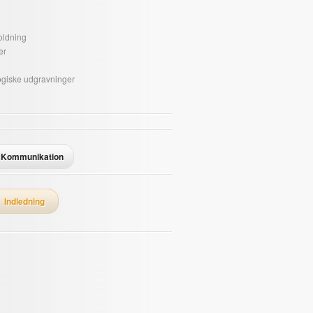
oldning
er
giske udgravninger
Kommunikation
Indledning