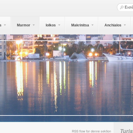
s
Marmor
Iolkos
Makrinitsa
Anchialos
Turi
RSS flow for denne sektion