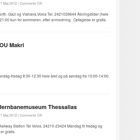
7 Maj 2012 |
Comments Off
Anth. Gazi og Vlahava,Volos Tel. 2421039644 Åbningstider (hele
1:00 kun for sommeren, efter anmodning . Optagelse er gratis.
OU Makri
dag-fredag 8:30-12:30 hele året og på søndag fra 10:00-14:00.
Jernbanemuseum Thessalias
7 Maj 2012 |
Comments Off
Railway Station Tel Volos. 24210-23424 Mandag til fredag ​​og
er gratis.