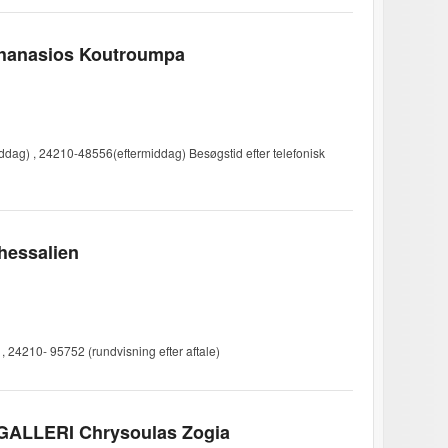
hanasios Koutroumpa
dag) , 24210-48556(eftermiddag) Besøgstid efter telefonisk
hessalien
1 , 24210- 95752 (rundvisning efter aftale)
GALLERI Chrysoulas Zogia