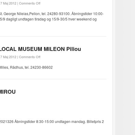
7 Maj 2012 |
Comments Off
St. George Nileias,Pelion, tel. 24280-93100. Åbningstider 10:00-
15/9 dagligt undtagen tirsdag og 15/9-30/5 hver weekend og
LOCAL MUSEUM MILEON Piliou
7 Maj 2012 |
Comments Off
Milies, Rådhus, tel. 24230-86602
MIROU
22021326 Åbningstider 8:30-15:00 undtagen mandag. Billetpris 2